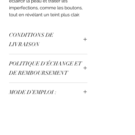
éclaircir la peau et traiter les
imperfections, comme les boutons,
tout en révélant un teint plus clair.
CONDITIONS DE
LIVRAISON
Aucun retour n’est disponible.
POLITIQUE D'ÉCHANGE ET
DE REMBOURSEMENT
Aucun échanges n’est disponible.
MODE D’EMPLOI :
Appliquez votre crème uniquement
le soir sur peau propre.
Inscription à la Newsletter