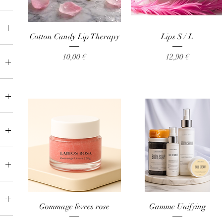
Aperçu rapide
Aperçu rapide
Cotton Candy Lip Therapy
Lips S / L
50 €
Prix
Prix
10,00 €
12,90 €
Aperçu rapide
Aperçu rapide
Gommage lèvres rose
Gamme Unifying