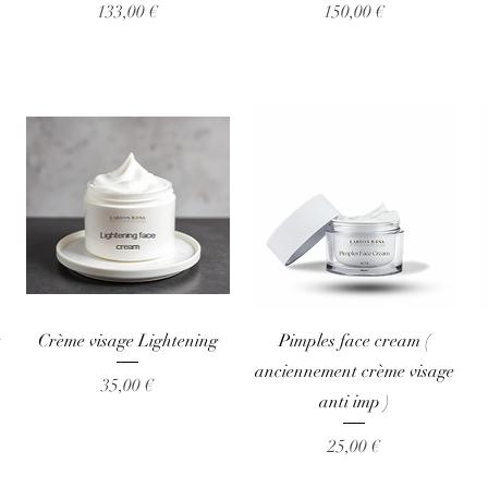
Prix
Prix
133,00 €
150,00 €
Aperçu rapide
Aperçu rapide
t
Crème visage Lightening
Pimples face cream (
anciennement crème visage
Prix
35,00 €
anti imp )
Prix
25,00 €