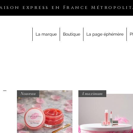
aison express en France Métropolit
La marque
Boutique
La page éphémère
P
Nouveau
4 maximum