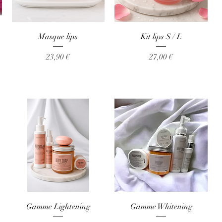
Aperçu rapide
Aperçu rapide
Masque lips
Kit lips S / L
Prix
Prix
23,90 €
27,00 €
Aperçu rapide
Aperçu rapide
Gamme Lightening
Gamme Whitening