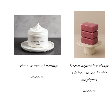
Aperçu rapide
Aperçu rapide
Crème visage whitening
Savon lightening visage
Pinky &savon boules
Prix
30,00 €
magiques
Prix
25,00 €