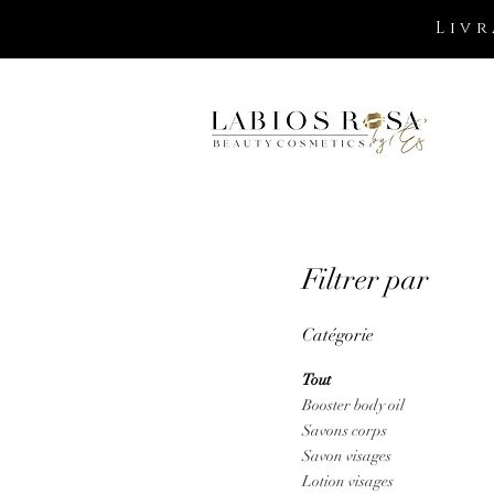
Livr
Filtrer par
Catégorie
Tout
Booster body oil
Savons corps
Savon visages
Lotion visages