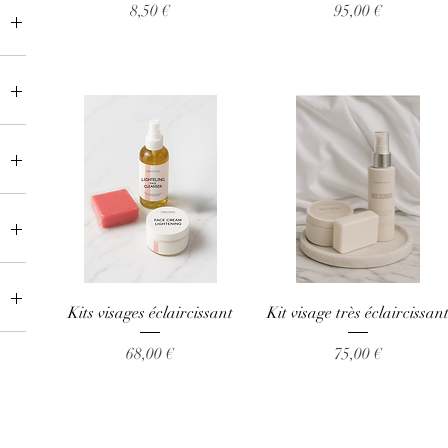
Prix
Prix
8,50 €
95,00 €
t
Aperçu rapide
Aperçu rapide
Kits visages éclaircissant
Kit visage très éclaircissan
Prix
Prix
68,00 €
75,00 €