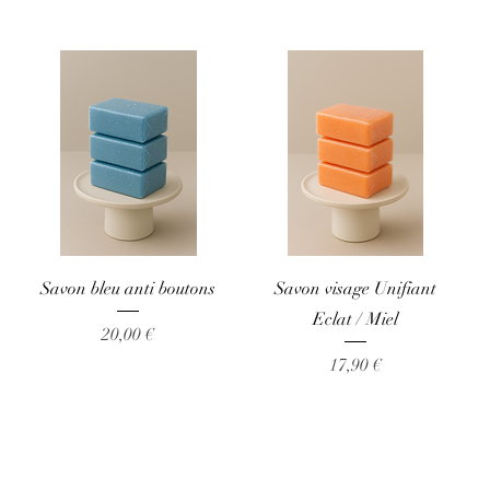
Aperçu rapide
Aperçu rapide
Savon bleu anti boutons
Savon visage Unifiant
Eclat / Miel
Prix
20,00 €
Prix
17,90 €