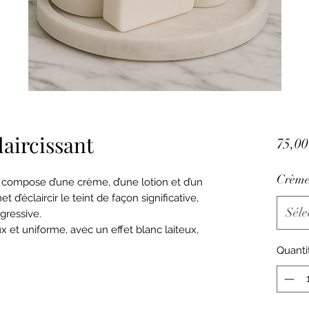
laircissant
75,00
Crème
se compose d’une crème, d’une lotion et d’un
 d’éclaircir le teint de façon significative,
Séle
ogressive.
ux et uniforme, avec un effet blanc laiteux,
Quanti