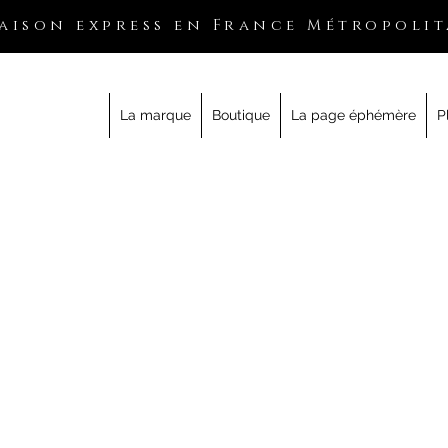
aison express en France Métropolit
La marque
Boutique
La page éphémère
P