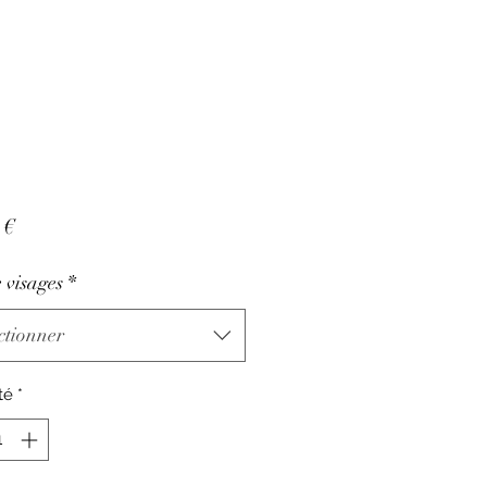
Prix
 €
 visages
*
ctionner
té
*