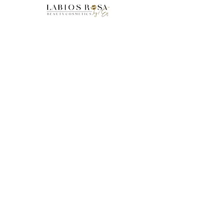
Accueil
Boutique
FAQ
À propos de nous
Mentions Légales
CGV
Livraisons et Retours