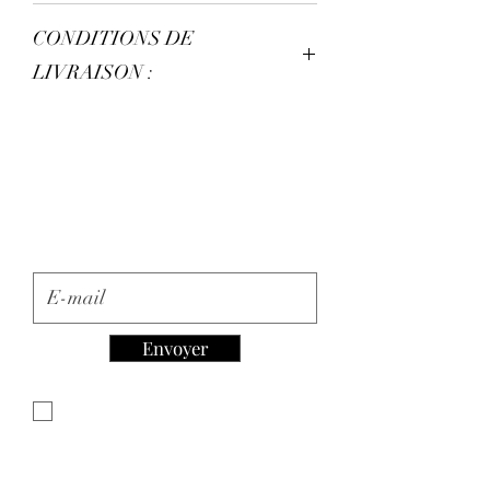
Aucun échanges est disponible.
CONDITIONS DE
LIVRAISON :
Aucun retour est disponible.
Inscription à la Newsletter
E-mail
Envoyer
Je souhaite m'abonner à votre
newsletter.