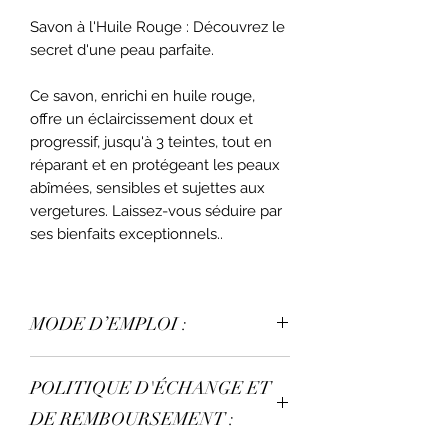
Savon à l'Huile Rouge : Découvrez le
secret d'une peau parfaite.
Ce savon, enrichi en huile rouge,
offre un éclaircissement doux et
progressif, jusqu'à 3 teintes, tout en
réparant et en protégeant les peaux
abîmées, sensibles et sujettes aux
vergetures. Laissez-vous séduire par
ses bienfaits exceptionnels..
MODE D’EMPLOI :
Utiliser matin et/ou soir. Temps de
POLITIQUE D'ÉCHANGE ET
pose : jusqu'à 1 heure sur le corps,
jusqu'à 5 minutes sur le visage.
DE REMBOURSEMENT :