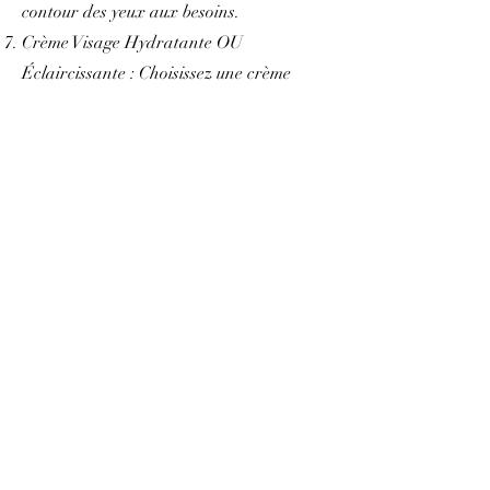
contour des yeux aux besoins.
Crème Visage Hydratante OU
Éclaircissante : Choisissez une crème
adaptée à vos besoins spécifiques. Vous
pouvez utiliser la même crème hydratante
que le matin, ou opter pour une crème
éclaircissante si vous souhaitez travailler
sur l’uniformité du teint. Ne mélangez pas
les crèmes hydratantes et éclaircissantes
à chaque application, choisissez l’une ou
l’autre.
Récapitulatif et Conseils
Supplémentaires :
Ordre : L’ordre est crucial pour