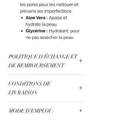
les pores pour les nettoyer et
prévenir les imperfections
Aloe Vera :
Apaise et
hydrate la peau.
Glycérine :
Hydratant, pour
ne pas assécher la peau.
POLITIQUE D'ÉCHANGE ET
DE REMBOURSEMENT
Aucun échanges et
CONDITIONS DE
remboursement n'est possible.
LIVRAISON
Aucun retour n'est possible.
MODE D’EMPLOI :
1. Mouillez votre visage.
Utilisez