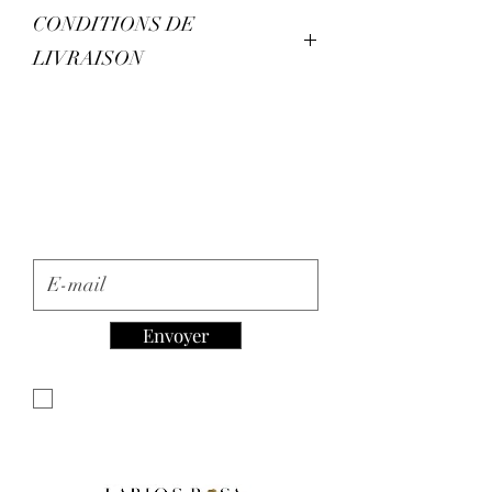
Aucun échanges n’est disponible.
CONDITIONS DE
LIVRAISON
Aucun retour n’est disponible.
Inscription à la Newsletter
E-mail
Envoyer
Je souhaite m'abonner à votre
newsletter.