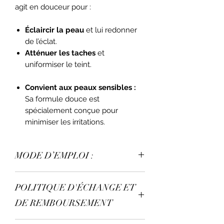
agit en douceur pour :
Éclaircir la peau
et lui redonner
de l’éclat.
Atténuer les taches
et
uniformiser le teint.
Convient aux peaux sensibles :
Sa formule douce est
spécialement conçue pour
minimiser les irritations.
MODE D’EMPLOI :
Appliquez votre crème uniquement
POLITIQUE D'ÉCHANGE ET
le soir sur peau propre.
DE REMBOURSEMENT