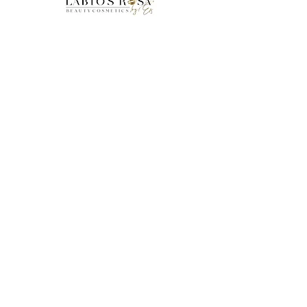
Accueil
Boutique
FAQ
À propos de nous
Mentions Légales
CGV
Livraisons et Retours