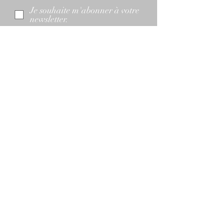
Je souhaite m'abonner à votre
newsletter.
Accueil
Boutique
FAQ
À propos de nous
Mentions Légales
CGV
Livraisons et Retours