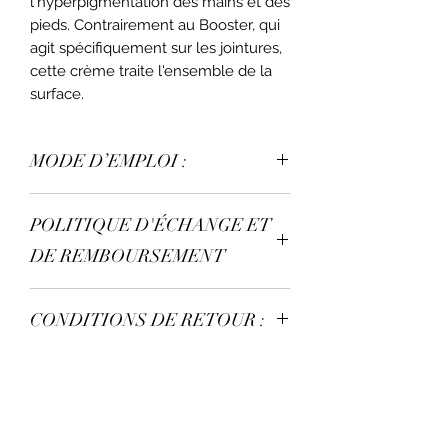
l'hyperpigmentation des mains et des
pieds. Contrairement au Booster, qui
agit spécifiquement sur les jointures,
cette crème traite l'ensemble de la
surface.
MODE D’EMPLOI :
Appliquer la crème uniquement le
POLITIQUE D'ÉCHANGE ET
soir avant le coucher. Ne pas se laver
les mains/pieds après avoir appliqué
DE REMBOURSEMENT
le produit. Masser jusqu’à pénétration
totale de la crème.
Aucun échanges & remboursement
CONDITIONS DE RETOUR :
n'est possible.
Aucun retour n’est possible .